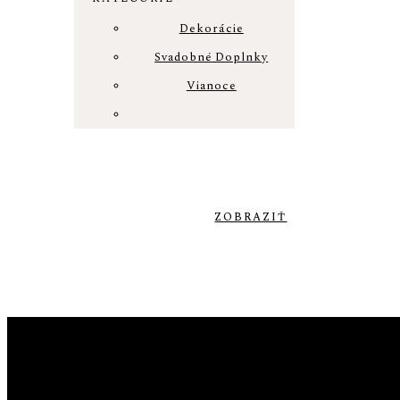
Dekorácie
Svadobné Doplnky
Vianoce
VIANOČNÉ DEKORÁCIE
od 22€
ZOBRAZIŤ
DEKORÁCIE
od 25€
ZOBRAZIŤ
SVADOBNÉ DOPLNKY