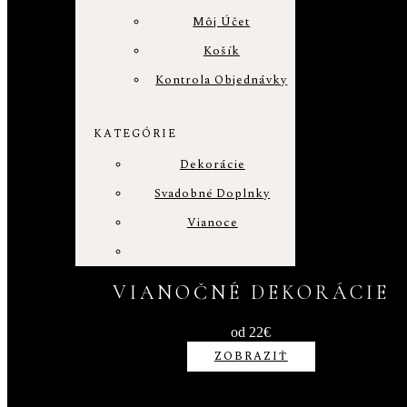
Môj Účet
Košík
Kontrola Objednávky
KATEGÓRIE
Dekorácie
Svadobné Doplnky
Vianoce
VIANOČNÉ DEKORÁCIE
od 22€
ZOBRAZIŤ