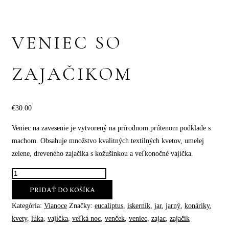
VENIEC SO
ZAJAČIKOM
€
30.00
Veniec na zavesenie je vytvorený na prírodnom prútenom podklade s
machom. Obsahuje množstvo kvalitných textilných kvetov, umelej
zelene, dreveného zajačika s kožušinkou a veľkonočné vajíčka.
PRIDAŤ DO KOŠÍKA
Kategória:
Vianoce
Značky:
eucaliptus
,
iskerník
,
jar
,
jarný
,
konáriky
,
kvety
,
lúka
,
vajíčka
,
veľká noc
,
venček
,
veniec
,
zajac
,
zajačik