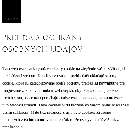
CLOSE
PREHĽAD OCHRANY
OSOBNÝCH ÚDAJOV
Táto webová stránka používa súbory cookie na zlepšenie vášho zážitku pri
prechádzaní webom. Z nich sa vo vašom prehliadači ukladajú súbory
cookie, ktoré sú kategorizované podľa potreby, pretože sú nevyhnutné pre
fungovanie základných funkcií webovej stránky. Používame aj cookies
tretích strán, ktoré nám pomáhajú analyzovať a pochopiť, ako používate
túto webovú stránku. Tieto cookies budú uložené vo vašom prehliadači iba s
vaším súhlasom. Máte tiež možnosť zrušiť tieto cookies. Zrušenie
niektorých z týchto súborov cookie však môže ovplyvniť váš zážitok z
prehliadania.